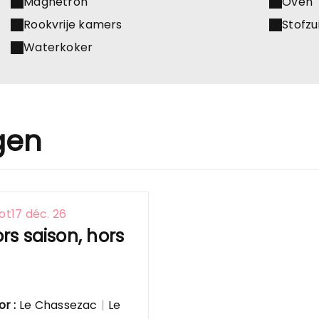
Magnetron
Oven
Rookvrije kamers
Stofzu
Waterkoker
gen
ot
17 déc. 26
rs saison, hors
or :
Le Chassezac
|
Le