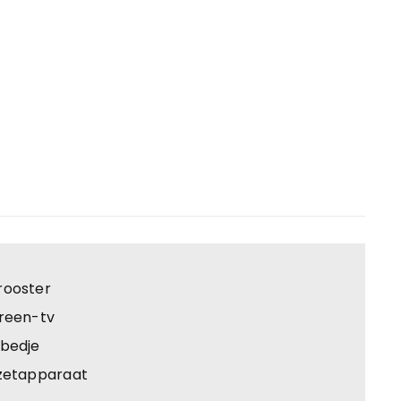
rooster
creen-tv
rbedje
ezetapparaat