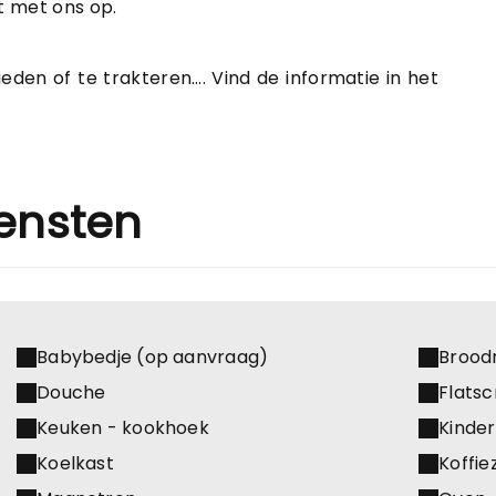
t met ons op.
eden of te trakteren…. Vind de informatie in het
ensten
Babybedje (op aanvraag)
Brood
Douche
Flats
Keuken - kookhoek
Kinde
Koelkast
Koffi