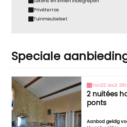
Lakens en linnen inbegrepen
Privéterras
Tuinmeubelset
Speciale aanbiedin
Van
22 août 26
t
2 nuitées ho
ponts
Aanbod geldig vo