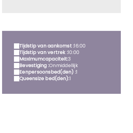
bie cuisine - MVG
Tijdstip van aankomst :
16:00
Tijdstip van vertrek :
10:00
Maximumcapaciteit:
3
Bevestiging :
Onmiddellijk
Eenpersoonsbed(den) :
1
Queensize bed(den):
1