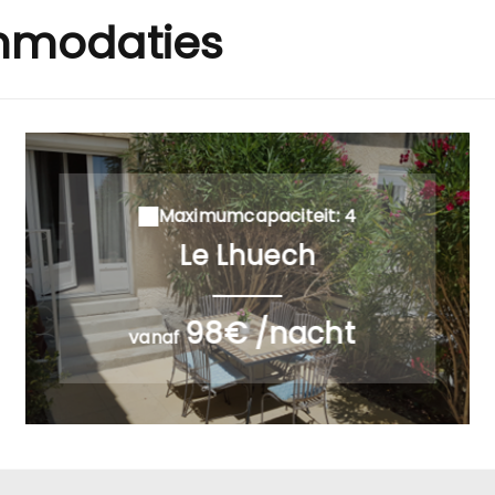
mmodaties
Maximumcapaciteit: 4
Le Lhuech
98€ /nacht
vanaf