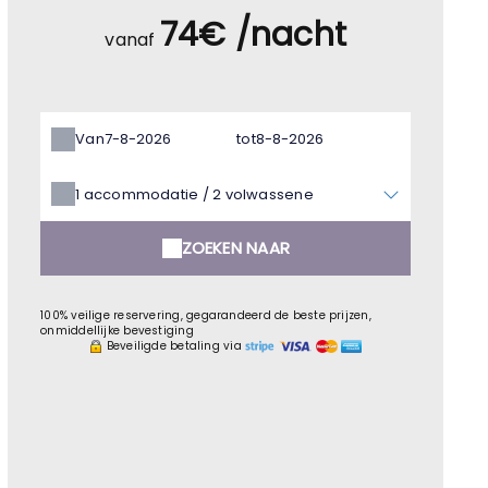
74€ /nacht
vanaf
Van
tot
1
accommodatie /
2
volwassene
ZOEKEN NAAR
100% veilige reservering, gegarandeerd de beste prijzen,
onmiddellijke bevestiging
Beveiligde betaling via