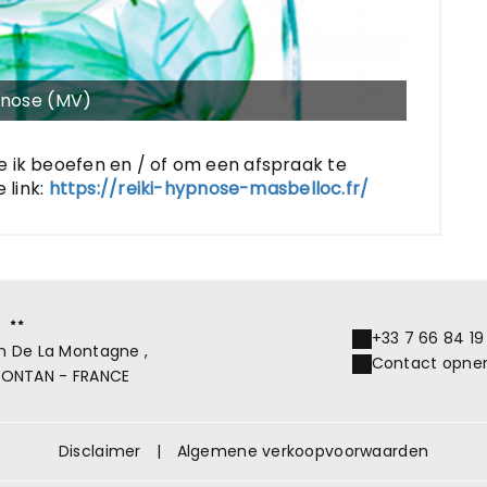
pnose (MV)
e ik beoefen en / of om een afspraak te
 link:
https://reiki-hypnose-masbelloc.fr/
c
+33 7 66 84 19
 De La Montagne ,
Contact opne
MONTAN - FRANCE
Disclaimer
|
Algemene verkoopvoorwaarden