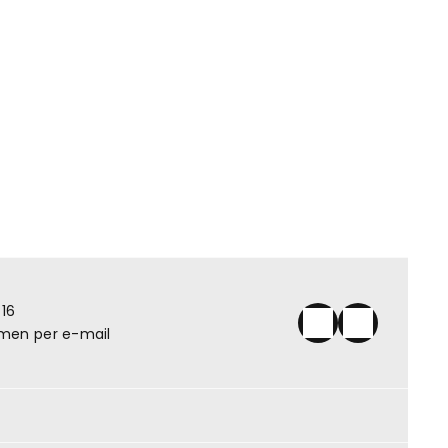
Reiki - Hypnose (MV)
 16
men per e-mail