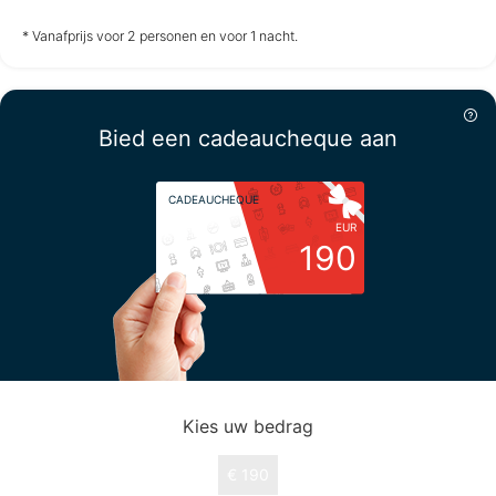
niet
niet
niet
* Vanafprijs voor 2 personen en voor 1 nacht.
beschikbaar
beschikbaar
beschikbaar
Woensdag
12-8
Bied een cadeaucheque aan
niet
CADEAUCHEQUE
beschikbaar
EUR
190
Kies uw bedrag
€ 190