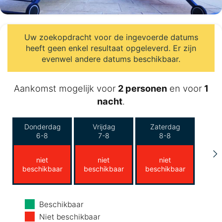
Uw zoekopdracht voor de ingevoerde datums
heeft geen enkel resultaat opgeleverd. Er zijn
evenwel andere datums beschikbaar.
Aankomst mogelijk voor
2 personen
en voor
1
nacht
.
Donderdag
Vrijdag
Zaterdag
6-8
7-8
8-8
niet
niet
niet
beschikbaar
beschikbaar
beschikbaar
Zondag
Maandag
Dinsdag
Beschikbaar
9-8
10-8
11-8
Niet beschikbaar