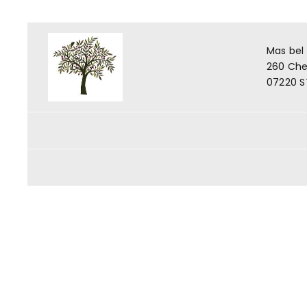
Mas bel
260 Che
07220 S