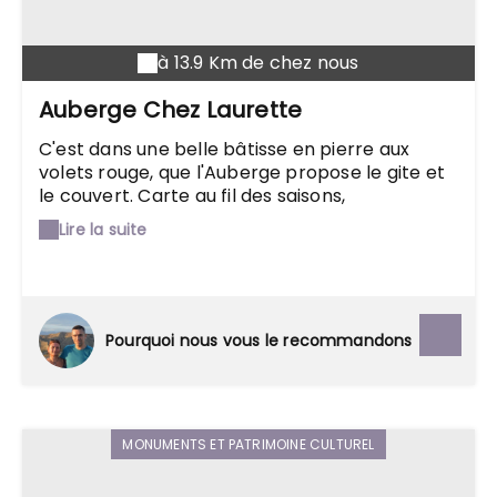
à 13.9 Km de chez nous
Auberge Chez Laurette
C'est dans une belle bâtisse en pierre aux
volets rouge, que l'Auberge propose le gite et
le couvert. Carte au fil des saisons,
accompagnée de vins locaux, à l'ombre d'une
Lire la suite
tonnelle. On pourra par exemple y déguster un
millefeuille d'escargots (de l'élevage voisin) à
l'ail des ours ou un filet de truite ardéchoise à
la crème de marjolaine.
Pourquoi nous vous le recommandons
MONUMENTS ET PATRIMOINE CULTUREL