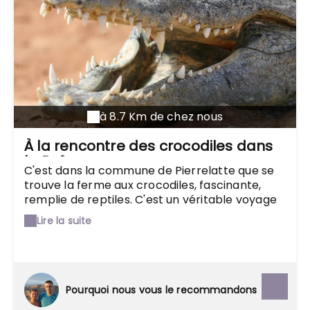
à 8.7 Km de chez nous
À la rencontre des crocodiles dans
la Drôme
C'est dans la commune de Pierrelatte que se
trouve la ferme aux crocodiles, fascinante,
remplie de reptiles. C'est un véritable voyage
autour du monde que vous offre le parc, en
Lire la suite
vous proposant de partir à la rencontre
d'animaux impressionnants. Le lieu associe à la
perfection la découverte surprenante des
crocodiles et l'apaisement, grâce à sa
magnifique végétation et ses senteurs
Pourquoi nous vous le recommandons
exotiques. On ne voit pas le temps passer