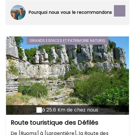
11 belvédères ont également été aménagés
sur la route touristique des Gorges.
Pourquoi nous vous le recommandons
GRANDS ESPACES ET PATRIMOINE NATUREL
à 25.6 Km de chez nous
Route touristique des Défilés
De [Ruoms] à [Largentière], la Route des