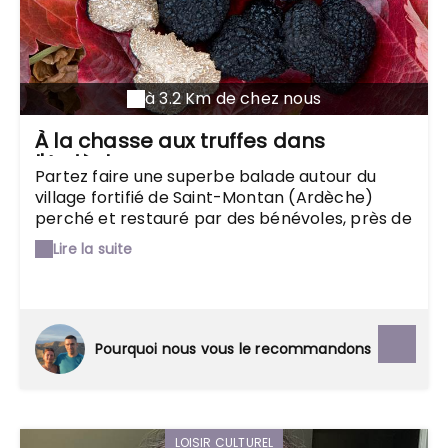
à 3.2 Km de chez nous
À la chasse aux truffes dans
l'Ardèche
Partez faire une superbe balade autour du
village fortifié de Saint-Montan (Ardèche)
perché et restauré par des bénévoles, près de
Montélimar. Vous voilà dans la vallée du Rhône,
Lire la suite
en Ardèche méridionale, prêt à partir à la
recherche de la truffe, telle une chasse au
trésor et se faire un plaisir de la cuisiner plus
tard. Et oui, on trouve bien des truffes dans le
département ! Passer du temps dans la
Pourquoi nous vous le recommandons
nature, seul ou en famille, prêter attention au
terrier d'un renard, au passage du sanglier,
découvrir une belette ou un blaireaux au
détour d'un chemin.
LOISIR CULTUREL