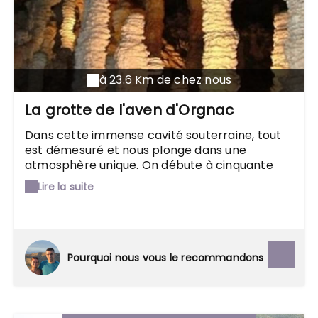
à 23.6 Km de chez nous
La grotte de l'aven d'Orgnac
Dans cette immense cavité souterraine, tout
est démesuré et nous plonge dans une
atmosphère unique. On débute à cinquante
mètres sous terre pour finir à cent-vingt
Lire la suite
mètres, les plafonds peuvent atteindre jusqu'à
trente mètres de haut, et certaines
stalagmites ont environ quinze mille ans !
Possibilité de participer à des sorties spéléo.
Pourquoi nous vous le recommandons