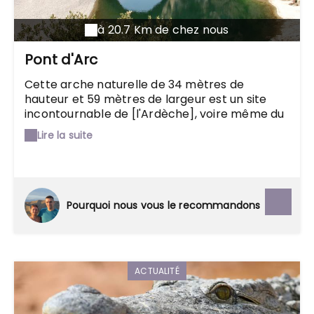
à 20.7 Km de chez nous
Pont d'Arc
Cette arche naturelle de 34 mètres de
hauteur et 59 mètres de largeur est un site
incontournable de [l'Ardèche], voire même du
Midi. Porte d'entrée des célèbres gorges, ce
Lire la suite
passage naturel est le point de départ de
balades en canoë, en barque ou à pied, à la
découverte de paysages grandioses, de
[Vallon] à [Saint-Martin-d'Ardèche].
Pourquoi nous vous le recommandons
ACTUALITÉ