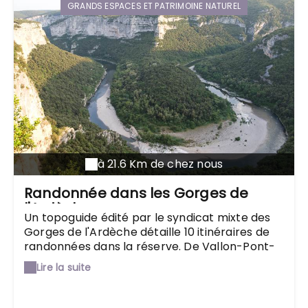
GRANDS ESPACES ET PATRIMOINE NATUREL
à 21.6 Km de chez nous
Randonnée dans les Gorges de
l'Ardèche
Un topoguide édité par le syndicat mixte des
Gorges de l'Ardèche détaille 10 itinéraires de
randonnées dans la réserve. De Vallon-Pont-
d'Arc à Saint-Martin d'Ardèche, les sentiers
Lire la suite
offrent des points de vue sur les Gorges et les
hauts plateaux. Mais aussi des randonnées au
fil de l'eau pour les familles ou les plus sportifs.