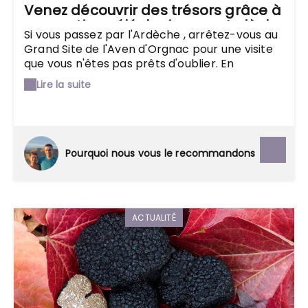
Venez découvrir des trésors grâce à
une sortie spéléologique en Ardèche
Si vous passez par l'Ardèche , arrêtez-vous au
Grand Site de l'Aven d'Orgnac pour une visite
que vous n'êtes pas prêts d'oublier. En
compagnie de Stéphane Tocino, spéléologue
Lire la suite
depuis plus de 25 ans, ou d'un autre
professionnel, tentez l'un des quatre parcours
souterrains proposés par la grotte : une
randonnée d'une durée de 3 heures, un
parcours sportif vertigineux de 3 heures
Pourquoi nous vous le recommandons
également, une odyssée de souterraine (8
heures),ou encore une descente historique
pendant une petite heure.
ACTUALITÉ