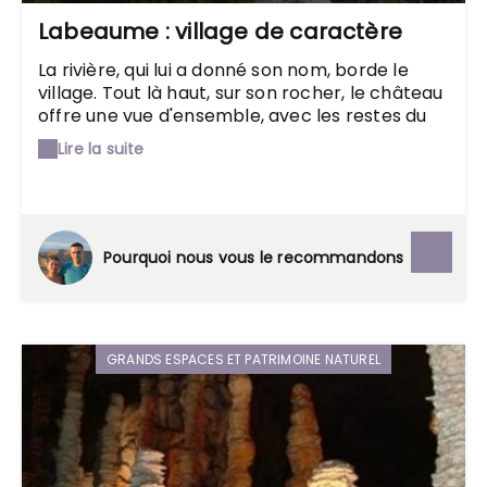
Labeaume : village de caractère
La rivière, qui lui a donné son nom, borde le
village. Tout là haut, sur son rocher, le château
offre une vue d'ensemble, avec les restes du
vieux château et du moulin, les jardins
Lire la suite
suspendus, les maisons en pierres qui se
serrent les unes aux autres et les rues pavées
de galets. À ne pas manquer : le festival
"Labeaume en Musiques", les vendredis et
jeudis soir d'été.
Pourquoi nous vous le recommandons
GRANDS ESPACES ET PATRIMOINE NATUREL