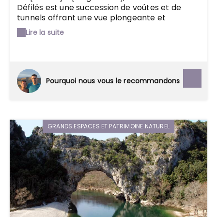
Défilés est une succession de voûtes et de
tunnels offrant une vue plongeante et
impressionnante sur les [gorges]. Sur la route,
Lire la suite
[Balazuc], classé parmi les plus beaux villages
de France, est l'occasion d'une petite halte.
Pourquoi nous vous le recommandons
GRANDS ESPACES ET PATRIMOINE NATUREL