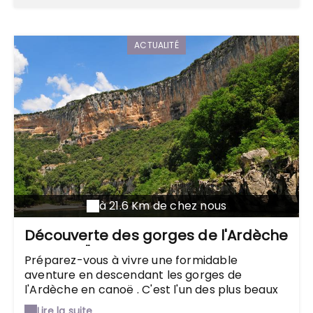
dans ce parc atypique où le spectacle peut
surgir à chaque instant.
ACTUALITÉ
à 21.6 Km de chez nous
Découverte des gorges de l'Ardèche
en canoë
Préparez-vous à vivre une formidable
aventure en descendant les gorges de
l'Ardèche en canoë . C'est l'un des plus beaux
spots où pratiquer cette activité, que ce soit
Lire la suite