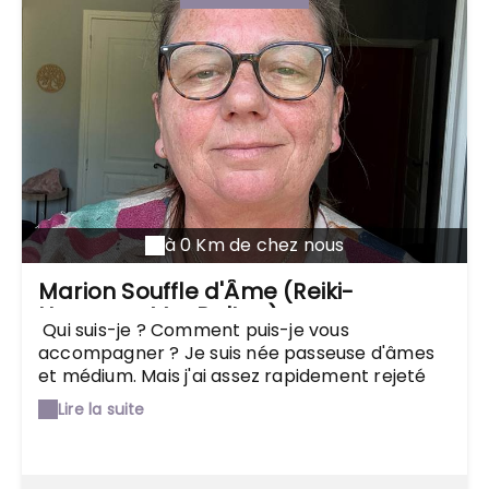
à 0 Km de chez nous
Marion Souffle d'Âme (Reiki-
Hypnose-MasBelLoc)
Qui suis-je ? Comment puis-je vous
accompagner ? Je suis née passeuse d'âmes
et médium. Mais j'ai assez rapidement rejeté
ces parties de moi-même, par peur
Lire la suite
majoritairement. La passeuse d'âmes à 2 rôles
: Elle accompagne les vivants lors de leurs
grands changements de vie (ce qui me