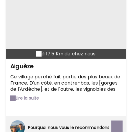
à 17.5 Km de chez nous
Aiguèze
Ce village perché fait partie des plus beaux de
France. D'un côté, en contre-bas, les [gorges
de l'Ardèche], et de l'autre, les vignobles des
[Côtes du Rhône]. Une ancienne forteresse
Lire la suite
dont le cadre exceptionnel vaut à lui seul le
détour, mais on ne peut pas résister à une
flânerie dans ses ruelles, ponctuée par la
découverte de l'église du XIème siècle et de
l'ancien moulin à huile.
Pourquoi nous vous le recommandons