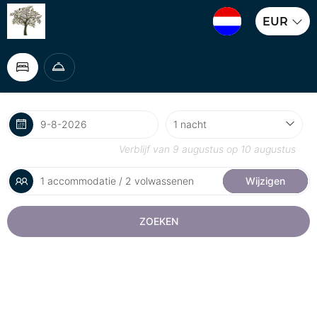
EUR
Verblijf van
9 augustus
op
10 augustus
1 accommodatie / 2 volwassenen
Wijzigen